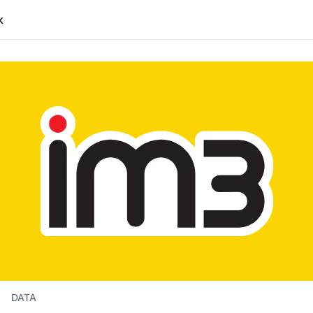
k
DATA